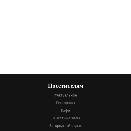
Посетителям
#Актуальное
Рестораны
Кафе
Банкетные залы
Загородный отдых