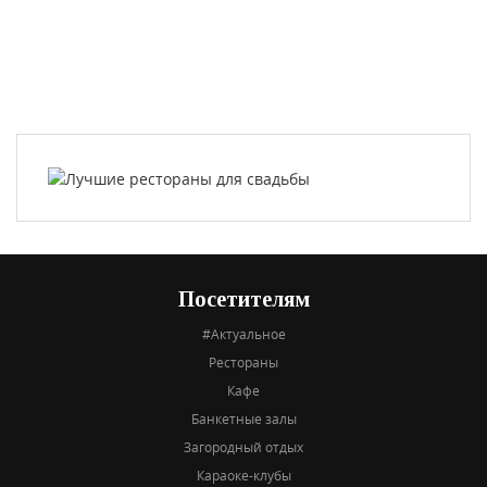
Посетителям
#Актуальное
Рестораны
Кафе
Банкетные залы
Загородный отдых
Караоке-клубы