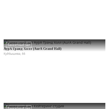
Банкетный зал
АурА Гранд Холл (AurA Grand Hall)
Куйбышева, 66
Банкетный зал